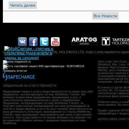
Читать далее
Все Новости
© 2026 ARATOG LLC © TARTEZAL HOLDINGS LTD. Astro Lords является заре
Astro Lords: Oort Cloud
(Windows), Mac, Linux, 
времени. Игра основана
MMOG), кросс-платформен
Проверить аттестат
космическая стратегия в
Астролордом галактики о
инопланетной расой (AI)
генералами, изучай наук
УВЕДОМЛЕНИЕ ОБ ОТВЕТСТВЕННОСТИ
В отличие от других бес
на Unity 3D, что позвол
Предлагаемые товары и услуги предоставляются не по заказу лица либо
гипотетическая сфериче
предприятия, эксплуатирующего систему WebMoney Transfer. Мы
косвенные факты указыв
являемся независимым предприятием, оказывающим услуги, и
самостоятельно принимаем решения о ценах и предложениях.
Любители играть в онлайн
Предприятия, эксплуатирующие систему WebMoney Transfer, не
много времени. Вы легко
получают комиссионных вознаграждений или иных вознаграждений за
участие в предоставлении услуг и не несут никакой ответственности за
Онлайн стратегия ASTR
нашу деятельность.Аттестация, произведенная со стороны WebMoney
геймдизайнера и продюс
Transfer, лишь подтверждает наши реквизиты для связи и удостоверяет
личность. Она осуществляется по нашему желанию и не означает, что
ASTRO LORDS: OORT CL
мы каким-либо образом связаны с продажами операторов системы
WebMoney.